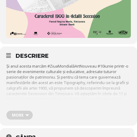
DESCRIERE
Și anul acesta marcăm #ZiuaMondialăArtNouveau #10iunie printr-o
serie de evenimente culturale și educative, adresate tuturor
pasionaților de patrimoniu. Și pentru că tema care guvernează
manifestările din acest an este Tipography, referindu-se la grafii și
caligrafii ale artei 1900, vă propunem să descoperim împreună
caracterele Secession din Timișoara. Vă așteptăm în zilele de 11 și
12 iunie, în Parcul Regina Maria din Fabric, în proximitatea unuia
dintre cele mai coerente ansambluri Secession ale orașului
Timișoara, cu o serie de activități incluse în cadrul festivalului
MORE
Launmomentdat
în parc 2022, ediția a 5-a. V-am pregătit, împreună
cu prietenii de la Editura Intaglio, alături de care am publicat în 2021
albumul Detaliul Secession – Timișoara, o serie de activități care să
pună în valoare patrimoniul Art Nouveau al orașului, dar și literele