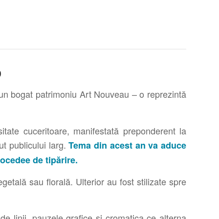
0
un bogat patrimoniu Art Nouveau – o reprezintă
sitate cuceritoare, manifestată preponderent la
ut publicului larg.
Tema din acest an va aduce
procedee de tipărire.
getală sau florală. Ulterior au fost stilizate spre
e linii, pauzele grafice și cromatica ce alterna