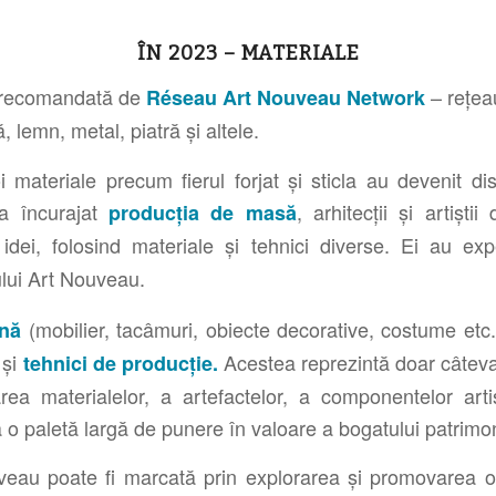
ÎN 2023 – MATERIALE
recomandată de
– rețea
Réseau Art Nouveau Network
lă, lemn, metal, piatră și altele.
materiale precum fierul forjat și sticla au devenit disp
 a încurajat
, arhitecții și artișt
producția de masă
 idei, folosind materiale și tehnici diverse. Ei au e
lui Art Nouveau.
(mobilier, tacâmuri, obiecte decorative, costume etc
ană
și
Acestea reprezintă doar câteva
tehnici de producție.
a materialelor, a artefactelor, a componentelor arti
ă o paletă largă de punere în valoare a bogatului patri
eau poate fi marcată prin explorarea și promovarea o