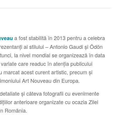
a fost stabilită în 2013 pentru a celebra
uveau
ezentanți ai stilului – Antonio Gaudi și Ödön
unci, la nivel mondial se organizează în data
variate care readuc în atenția publicului
u marcat acest curent artistic, precum și
trimoniului Art Nouveau din Europa.
i detaliate și câteva fotografii cu evenimente
ițiilor anterioare organizate cu ocazia Zilei
în România.