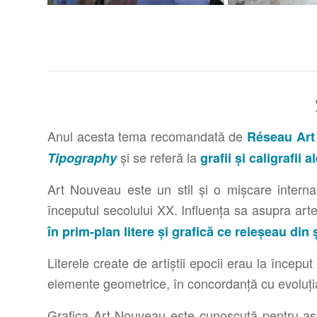
Anul acesta tema recomandată de
Réseau Art
și se referă la
Tipography
grafii și caligrafii a
Art Nouveau este un stil şi o mişcare internaț
începutul secolului XX. Influența sa asupra artel
în prim-plan litere și grafică ce reieșeau din ș
Literele create de artiștii epocii erau la început
elemente geometrice, în concordanță cu evoluția 
Grafica Art Nouveau este cunoscută pentru asime