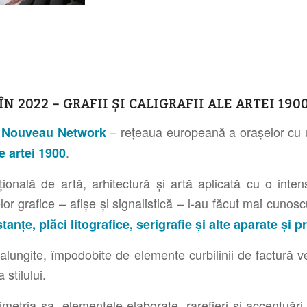
ÎN 2022 – GRAFII ȘI CALIGRAFII ALE ARTEI 190
– rețeaua europeană a orașelor cu 
 Nouveau Network
.
le artei 1900
ională de artă, arhitectură și artă aplicată cu o inten
or grafice – afișe și signalistică – l-au făcut mai cunosc
tanțe, plăci litografice, serigrafie și alte aparate și 
 alungite, împodobite de elemente curbilinii de factură ve
stilului.
tria sa, elementele elaborate, rarefieri și accentuări d