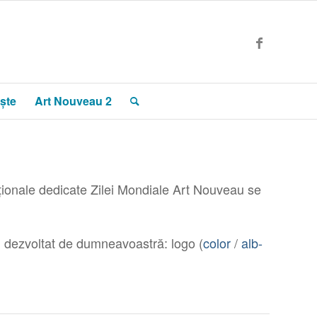
ște
Art Nouveau 2
ționale dedicate Zilei Mondiale Art Nouveau se
ui dezvoltat de dumneavoastră: logo (
color
/
alb-