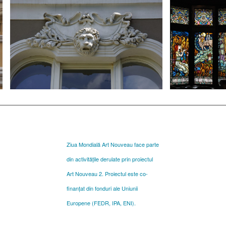
Ziua Mondială Art Nouveau face parte
din activitățile derulate prin proiectul
Art Nouveau 2. Proiectul este co-
finanțat din fonduri ale Uniunii
Europene (FEDR, IPA, ENI).