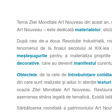
Tema Zilei Mondiale Art Nouveau din acest an,
Art Nouveau –
este dedicată
: stic
materialelor
După cea de-a doua Revoluție Industrială, noi 
fenomenul de la finalul secolului al XIX-lea
pentru a materializa propriile
meșteșugurile
, care au devenit
curentu
decorative
manifestul
, de la cele de
Obiectele
întrebuințare cotidi
din care sunt realizate și aduc în atenție
texturi
ocazia Zilei Mondiale Art Nouveau. Restaurare
asemenea strâns legată de tematică. Există iat
Sărbătoarea mondială a patrimoniului Art Nouv