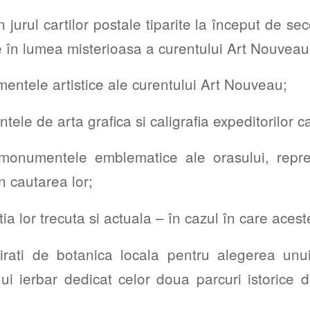
 jurul cartilor postale tiparite la început de se
e în lumea misterioasa a curentului Art Nouveau
entele artistice ale curentului Art Nouveau;
le de arta grafica si caligrafia expeditorilor ca
onumentele emblematice ale orasului, reprez
n cautarea lor;
 lor trecuta si actuala – în cazul în care acest
rati de botanica locala pentru alegerea unu
ui ierbar dedicat celor doua parcuri istorice d