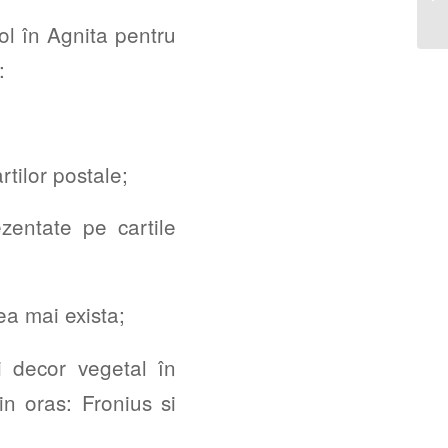
col în Agnita pentru
:
rtilor postale;
entate pe cartile
ea mai exista;
i decor vegetal în
in oras: Fronius si