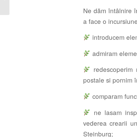
NOUVEAU DIN
COLECȚIILE
Ne dăm întâlnire în
MUZEULUI NAȚIONAL
a face o incursiun
DE ISTORIE...
introducem elem
admiram elemente
redescoperim m
postale si pornim î
comparam functia
ne lasam inspi
vederea crearii un
Steinburg;