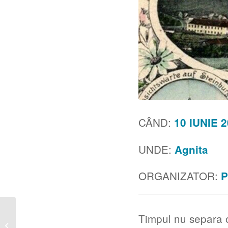
CÂND:
10 IUNIE 2
UNDE:
Agnita
ORGANIZATOR:
P
OBIECTE
Timpul nu separa o
DECORATIVE ART