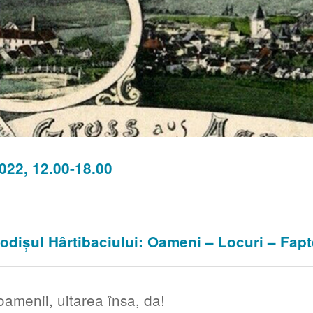
022, 12.00-18.00
odișul Hârtibaciului: Oameni – Locuri – Fapt
amenii, uitarea însa, da!