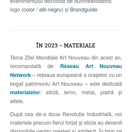
evenimentului dezvoltat de dumneavoastră:
logo (
color
/
alb-negru
) și
Brandguide
.
ÎN 2023 – MATERIALE
Tema Zilei Mondiale Art Nouveau din acest an,
recomandată de
Réseau Art Nouveau
– rețeaua europeană a orașelor cu un
Network
bogat patrimoniu Art Nouveau –
este dedicată
: sticlă, lemn, metal, piatră și
materialelor
altele.
După cea de-a doua Revoluție Industrială, noi
materiale precum fierul forjat și sticla au devenit
disponibile pentru meșteri și arhitecți. În timp ce