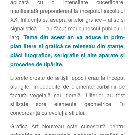
aplicată cu o intensitate cuceritoare,
manifestată preponderent la începutul secolului
XX. Influența sa asupra artelor grafice – afișe și
signalistică – l-au făcut mai cunoscut publicului
larg.
Tema din acest an va aduce în prim-
plan litere și grafică ce reieșeau din ștanțe,
plăci litografice, serigrafie și alte aparate și
procedee de tipărire.
Literele create de artiștii epocii erau la început
alungite, împodobite de elemente curbilinii de
factură vegetală sau florală. Ulterior au fost
stilizate spre elemente geometrice, în
concordanță cu evoluția stilului.
Grafica Art Nouveau este cunoscută pentru
asimetria sa, elementele elaborate, rarefieri și